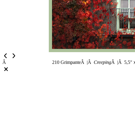
Â
210 GrimpanteÂ |Â
Creeping
Â |Â 5,5" 