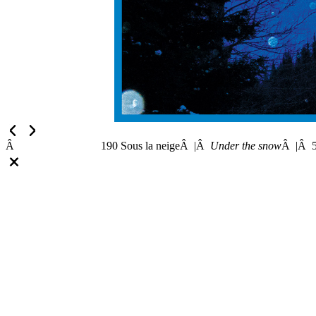
Â
190 Sous la neigeÂ |Â
Under the snow
Â |Â 5